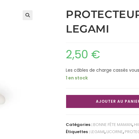
PROTECTEUR
LEGAMI
2,50
€
Les câbles de charge cassés vous 
1 en stock
AJOUTER AU PANIE
Catégories :
BONNE FÊTE MAMAN
,
HI
Étiquettes :
LEGAMI
,
LICORNE
,
PROTEC