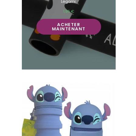
Legami.
1,95
€
ACHETER
MAINTENANT