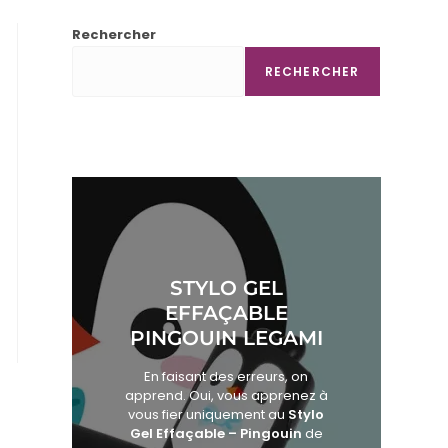
Rechercher
RECHERCHER
STYLO GEL
EFFAÇABLE
PINGOUIN LEGAMI
En faisant des erreurs, on
apprend. Oui, vous apprenez à
vous fier uniquement au
Stylo
Gel Effaçable – Pingouin
de