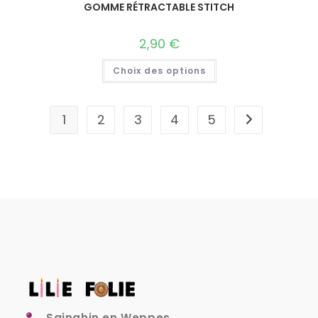
GOMME RÉTRACTABLE STITCH
2,90
€
Choix des options
1
2
3
4
5
Sainghin en Weppes