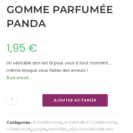
GOMME PARFUMÉE
PANDA
1,95
€
Un véritable ami est là pour vous à tout moment…
même lorsque vous faites des erreurs !
8 en stock
AJOUTER AU PANIER
Catégories :
# CORRECTION
,
# ÉCRITURE ET CORRECTION
,
CORRECTION
,
LEGAMI
,
PAPETERIE
,
SÉLECTION RENTRÉE DES