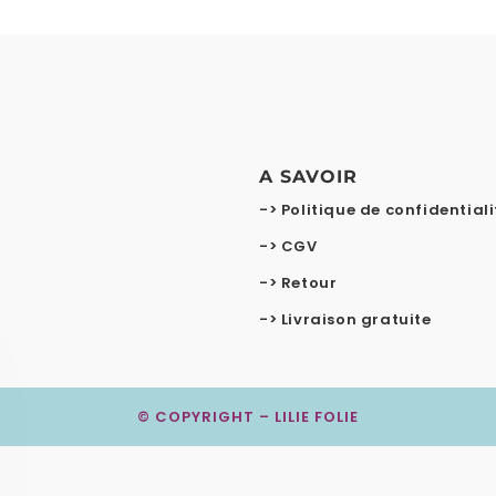
A SAVOIR
-> Politique de confidentiali
-> CGV
-> Retour
-> Livraison gratuite
© COPYRIGHT – LILIE FOLIE