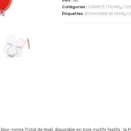
UGS :
ND
Catégories :
CARNETS / FICHES
,
I TO
Étiquettes :
BONHOMME DE NEIGE
,
C
bloc-notes iTotal de Noël, disponible en trois motifs festifs : l