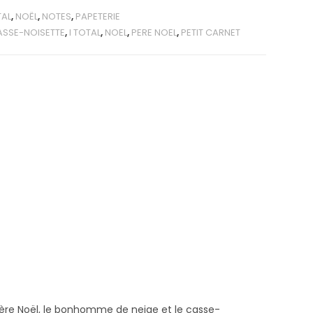
TAL
,
NOËL
,
NOTES
,
PAPETERIE
ASSE-NOISETTE
,
I TOTAL
,
NOEL
,
PERE NOEL
,
PETIT CARNET
e Père Noël, le bonhomme de neige et le casse-