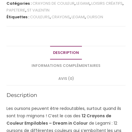
Catégories :
CRAYONS DE COULEUR
,
LEGAMI
,
LOISIRS CRÉATIFS
,
PAPETERIE
,
ST VALENTIN
Étiquettes :
COULEURS
,
CRAYONS
,
LEGAMI
,
OURSON
DESCRIPTION
INFORMATIONS COMPLÉMENTAIRES
AVIS (0)
Description
Les oursons peuvent être redoutables, surtout quand ils
sont trop mignons ! C’est le cas des
12 Crayons de
Couleur Empilables – Dream in Colour
de Legami : 12
oursons de différentes couleurs qui s’emboîtent les uns