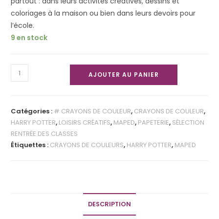
partout : dans leurs activités créatives, dessins et
coloriages à la maison ou bien dans leurs devoirs pour
l’école.
9 en stock
AJOUTER AU PANIER
Catégories :
# CRAYONS DE COULEUR
,
CRAYONS DE COULEUR
,
HARRY POTTER
,
LOISIRS CRÉATIFS
,
MAPED
,
PAPETERIE
,
SÉLECTION
RENTRÉE DES CLASSES
Étiquettes :
CRAYONS DE COULEURS
,
HARRY POTTER
,
MAPED
DESCRIPTION