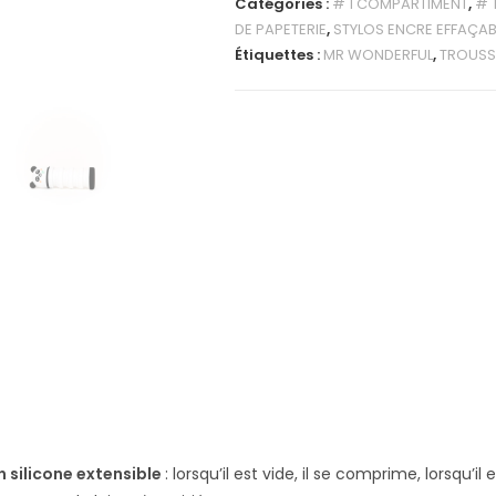
Catégories :
# 1 COMPARTIMENT
,
# 
DE PAPETERIE
,
STYLOS ENCRE EFFAÇAB
Étiquettes :
MR WONDERFUL
,
TROUSS
n silicone extensible
: lorsqu’il est vide, il se comprime, lorsqu’il e