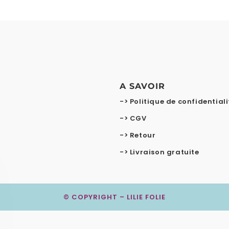
A SAVOIR
-> Politique de confidentiali
-> CGV
-> Retour
-> Livraison gratuite
© COPYRIGHT – LILIE FOLIE