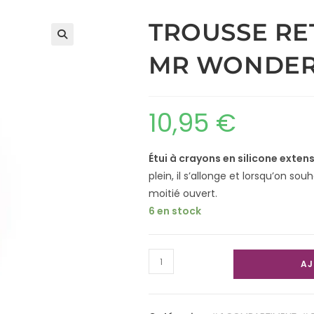
TROUSSE RE
MR WONDER
10,95
€
Étui à crayons en silicone exten
plein, il s’allonge et lorsqu’on sou
moitié ouvert.
6 en stock
AJ