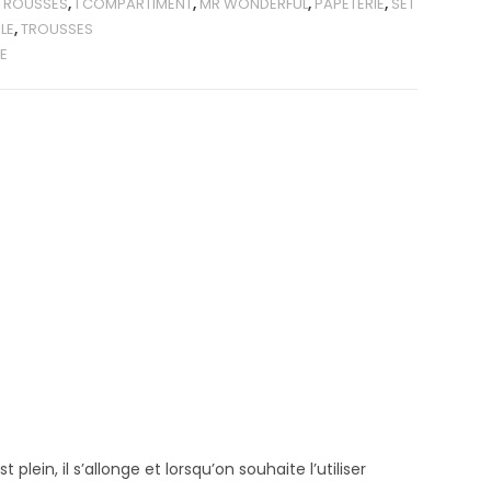
TROUSSES
,
1 COMPARTIMENT
,
MR WONDERFUL
,
PAPETERIE
,
SET
LE
,
TROUSSES
E
st plein, il s’allonge et lorsqu’on souhaite l’utiliser