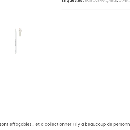
Étiquettes :
BOBO
,
EFFAÇABLE
,
LAPIN
 sont effaçables… et à collectionner ! Il y a beaucoup de personn