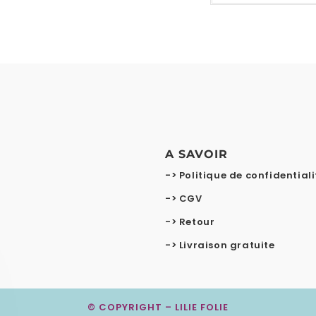
A SAVOIR
-> Politique de confidentiali
-> CGV
-> Retour
-> Livraison gratuite
© COPYRIGHT – LILIE FOLIE