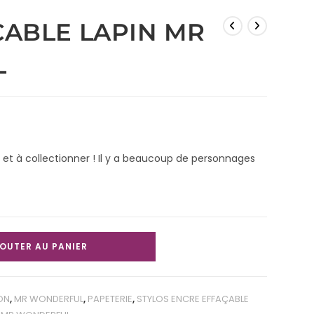
ÇABLE LAPIN MR
L
 et à collectionner ! Il y a beaucoup de personnages
OUTER AU PANIER
ON
,
MR WONDERFUL
,
PAPETERIE
,
STYLOS ENCRE EFFAÇABLE