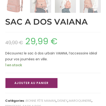
SAC A DOS VAIANA
29,99
€
49,90
€
Découvrez le sac à dos urbain VAIANA, l’accessoire idéal
pour vos journées en ville.
1 en stock
AJOUTER AU PANIER
Catégories :
BONNE FÊTE MAMAN
,
DISNEY
,
MAROQUINERIE
,