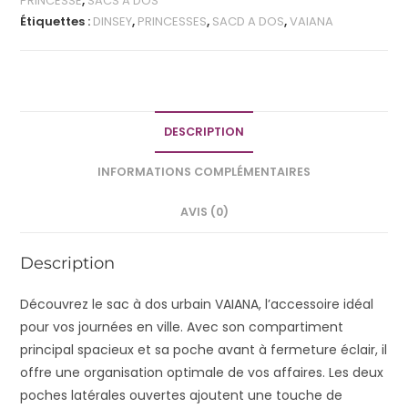
PRINCESSE
,
SACS A DOS
Étiquettes :
DINSEY
,
PRINCESSES
,
SACD A DOS
,
VAIANA
DESCRIPTION
INFORMATIONS COMPLÉMENTAIRES
AVIS (0)
Description
Découvrez le sac à dos urbain VAIANA, l’accessoire idéal
pour vos journées en ville. Avec son compartiment
principal spacieux et sa poche avant à fermeture éclair, il
offre une organisation optimale de vos affaires. Les deux
poches latérales ouvertes ajoutent une touche de