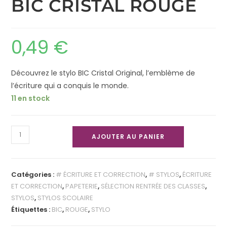
BIC CRISTAL ROUGE
0,49
€
Découvrez le stylo BIC Cristal Original, l’emblème de
l’écriture qui a conquis le monde.
11 en stock
AJOUTER AU PANIER
Catégories :
# ÉCRITURE ET CORRECTION
,
# STYLOS
,
ÉCRITURE
ET CORRECTION
,
PAPETERIE
,
SÉLECTION RENTRÉE DES CLASSES
,
STYLOS
,
STYLOS SCOLAIRE
Étiquettes :
BIC
,
ROUGE
,
STYLO