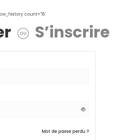
ow_history count='15'
er
S’inscrire
OU
Mot de passe perdu ?