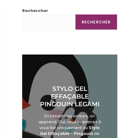
Rechercher
RECHERCHER
STYLO GEL
EFFAÇABLE
PINGOUIN LEGAMI
En faisant des erreurs, on
apprend. Oui, vous apprenez à
vous fier uniquement au
Stylo
Gel Effaçable – Pingouin
de