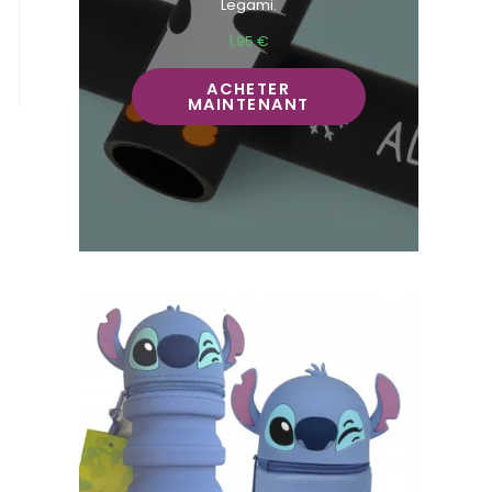
Legami.
1,95
€
ACHETER
MAINTENANT